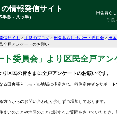
しの情報発信サイト
しの情報発信サイト
田舎暮ら
田舎暮ら
下手良・八ツ手）
下手良・八ツ手）
手良
手良
発信サイト
>
手良のブログ
>
田舎暮らしサポート委員会
>
田舎
民全戸アンケートのお願い
ート委員会」より区民全戸アン
より区民の皆さまに全戸アンケートのお願いです。
目となる田舎暮らしモデル地域に指定され、移住定住者をサポー
れる方々からのお問い合わせが少しずつ増加しております。
住まいのことや地区のことに関するご質問をさせていただき、