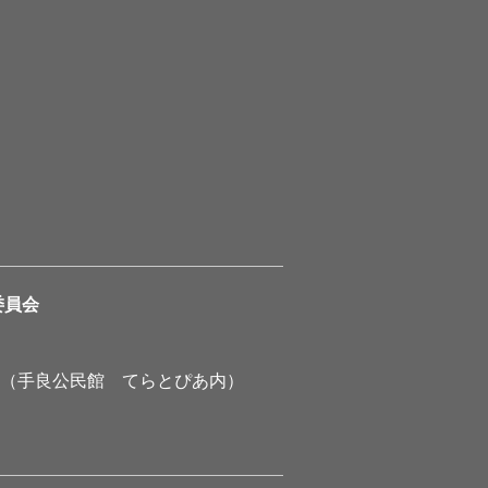
委員会
1（手良公民館 てらとぴあ内）