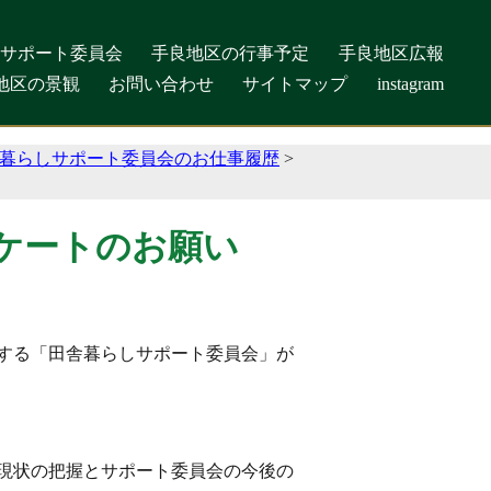
しサポート委員会
しサポート委員会
手良地区の行事予定
手良地区の行事予定
手良地区広報
手良地区広報
地区の景観
地区の景観
お問い合わせ
お問い合わせ
サイトマップ
サイトマップ
instagram
instagram
暮らしサポート委員会のお仕事履歴
>
ケートのお願い
トする「田舎暮らしサポート委員会」が
現状の把握とサポート委員会の今後の