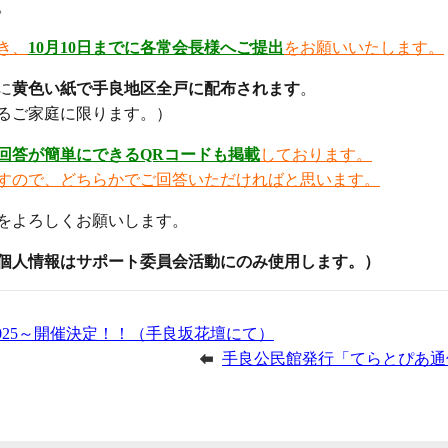
。
き、
10月10日までに各常会長様へご提出
をお願いいたします。
に
黄色い紙で手良地区全戸に配布されます
。
るご家庭に限ります。）
回答が簡単にできるQRコードも掲載
しております。
すので、どちらかでご回答いただければと思います。
をよろしくお願いします。
個人情報はサポート委員会活動にのみ使用します。）
025～開催決定！！（手良坂花壇にて）
手良公民館発行「てらとぴあ通信