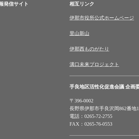
報発信サイト
相互リンク
伊那市役所公式ホームページ
里山新山
伊那西ものがたり
溝口未来プロジェクト
手良地区活性化促進会議 企画
〒396-0002
長野県伊那市手良沢岡862番地
電話：0265-72-2755
FAX：0265-76-0553