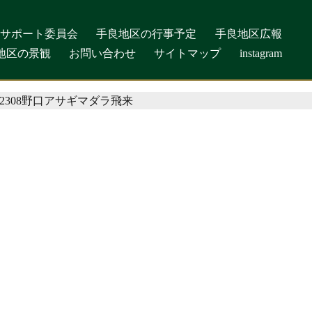
しサポート委員会
しサポート委員会
手良地区の行事予定
手良地区の行事予定
手良地区広報
手良地区広報
地区の景観
地区の景観
お問い合わせ
お問い合わせ
サイトマップ
サイトマップ
instagram
instagram
2308野口アサギマダラ飛来