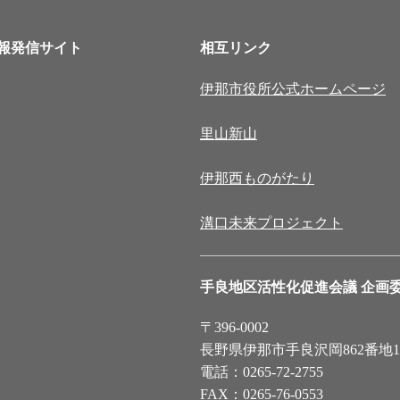
報発信サイト
相互リンク
伊那市役所公式ホームページ
里山新山
伊那西ものがたり
溝口未来プロジェクト
手良地区活性化促進会議 企画
〒396-0002
長野県伊那市手良沢岡862番地
電話：0265-72-2755
FAX：0265-76-0553