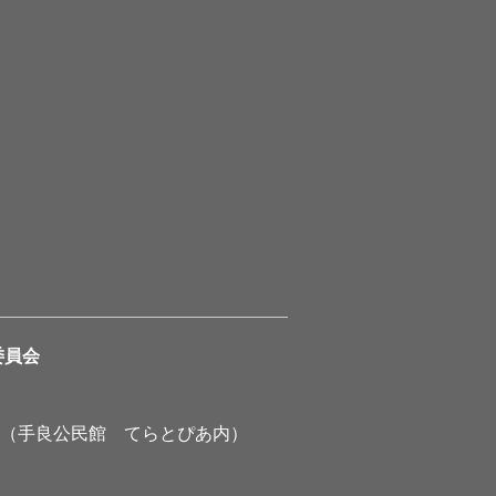
委員会
1（手良公民館 てらとぴあ内）