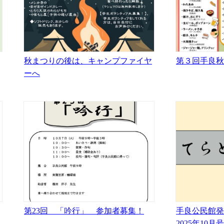
秋まつりの後は、キャンプファイヤ
第３回手良秋
ーへ
第23回 「吟行」 参加者募集！
手良公民館発
2025年10