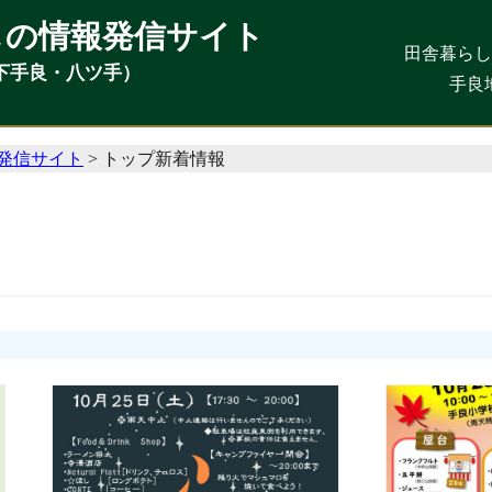
しの情報発信サイト
しの情報発信サイト
田舎暮ら
田舎暮ら
下手良・八ツ手）
下手良・八ツ手）
手良
手良
発信サイト
>
トップ新着情報