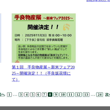
第１回 手良物産展～新米フェア20
25～開催決定！！（手良坂花壇に
て）
…
…
前へ
1
3
4
5
6
7
8
9
10
11
12
13
24
次