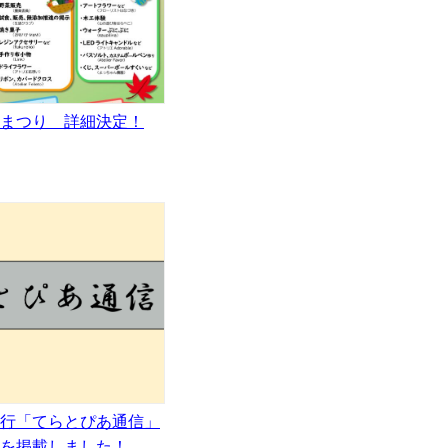
まつり 詳細決定！
行「てらとぴあ通信」
月号を掲載しました！